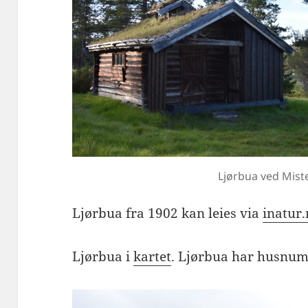
Ljørbua ved Mis
Ljørbua fra 1902 kan leies via
inatur
Ljørbua i
kartet
. Ljørbua har husnu