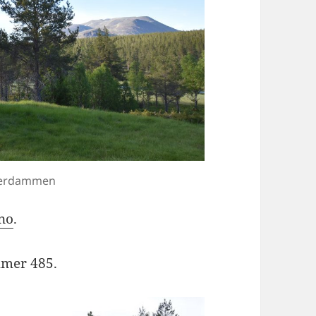
terdammen
.no
.
mmer 485.